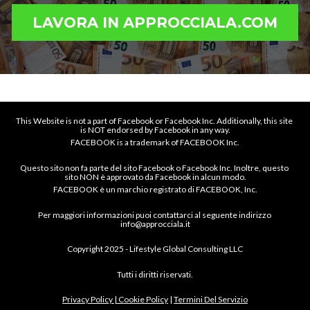
LAVORA IN APPROCCIALA.COM
This Website is not a part of Facebook or Facebook Inc. Additionally, this site 
is NOT endorsed by Facebook in any way.
FACEBOOK is a trademark of FACEBOOK Inc.
Questo sito non fa parte del sito Facebook o Facebook Inc. Inoltre, questo 
sito NON è approvato da Facebook in alcun modo.
FACEBOOK è un marchio registrato di FACEBOOK, Inc.
Per maggiori informazioni puoi contattarci al seguente indirizzo 
info@approcciala.it
Copyright 2025 - Lifestyle Global Consulting LLC
Tutti i diritti riservati.
Privacy Policy
 | 
Cookie Policy
 | 
Termini Del Servizio